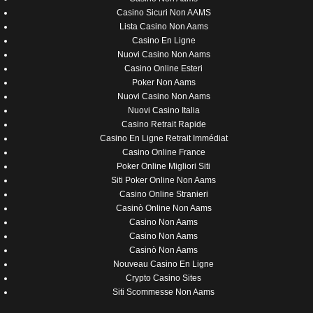
Casino Sicuri Non AAMS
Lista Casino Non Aams
Casino En Ligne
Nuovi Casino Non Aams
Casino Online Esteri
Poker Non Aams
Nuovi Casino Non Aams
Nuovi Casino Italia
Casino Retrait Rapide
Casino En Ligne Retrait Immédiat
Casino Online France
Poker Online Migliori Siti
Siti Poker Online Non Aams
Casino Online Stranieri
Casinò Online Non Aams
Casino Non Aams
Casino Non Aams
Casinò Non Aams
Nouveau Casino En Ligne
Crypto Casino Sites
Siti Scommesse Non Aams