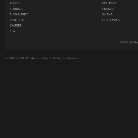
BLOGS
ECUADOR
FORUMS
FRANCE
FIND BUDDY
GHANA
PROJECTS
GUATEMALA
CAUSES
ESV
WWH UK Regi
© 2007-2009 Worldwide Helpers. All Rights Reserved