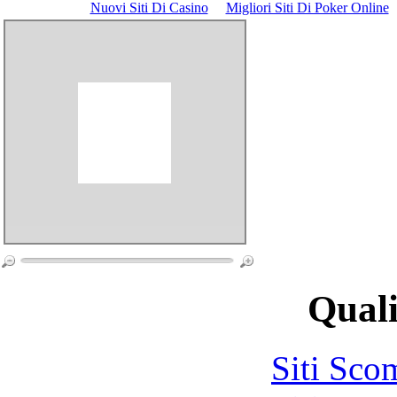
Nuovi Siti Di Casino
Migliori Siti Di Poker Online
Quali
Siti Sco