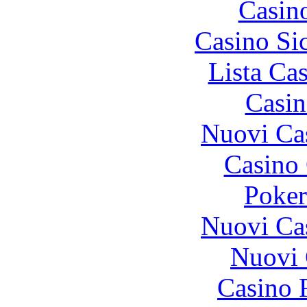
Casin
Casino S
Lista Ca
Casin
Nuovi Ca
Casino 
Poke
Nuovi Ca
Nuovi 
Casino 